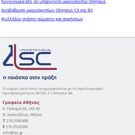
Εργονομικά kits σε υπάρχοντα μικροσκόπια Olympus
Αναβάθμιση μικροσκοπίων Olympus CX και BX
Φυλλάδιο στάσης σώματος και ασκήσεων
Ο παρών ιστότοπος συμμορφώνεται με τις προδιαγραφές
προσβασιμότητας WCAG 2.1 επίπεδο AA.
Γραφεία Αθήνας
Κ. Παλαμά 36, 143 43
Ν. Χαλκηδόνα, Αθήνα
Τ
210 2582489
F
210 2532090
info@lsc.gr