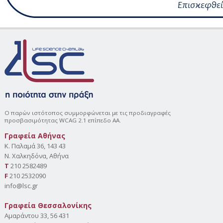
Ο παρών ιστότοπος συμμορφώνεται με τις προδιαγραφές
προσβασιμότητας WCAG 2.1 επίπεδο AA.
Γραφεία Αθήνας
Κ. Παλαμά 36, 143 43
Ν. Χαλκηδόνα, Αθήνα
Τ
210 2582489
F
210 2532090
info@lsc.gr
Γραφεία Θεσσαλονίκης
Αμαράντου 33, 56 431