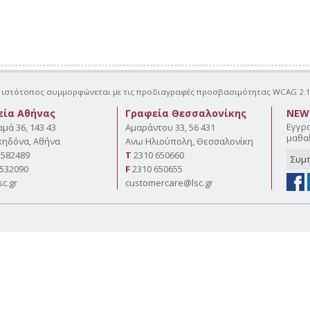
ιστότοπος συμμορφώνεται με τις προδιαγραφές προσβασιμότητας WCAG 2.1 
εία Αθήνας
Γραφεία Θεσσαλονίκης
NEW
Εγγρα
αμά 36, 143 43
Αμαράντου 33, 56 431
μαθαί
κηδόνα, Αθήνα
Aνω Ηλιούπολη, Θεσσαλονίκη
2582489
Τ
2310 650660
532090
F
2310 650655
sc.gr
customercare@lsc.gr