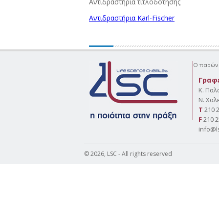
Αντιδραστήρια τιτλοδότησης
Αντιδραστήρια Karl-Fischer
Ο παρών 
Γραφ
Κ. Παλ
Ν. Χαλ
Τ
210 
F
210 2
info@l
© 2026, LSC - All rights reserved