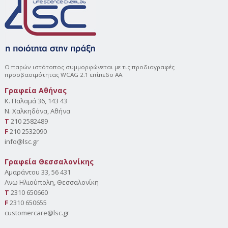
Ο παρών ιστότοπος συμμορφώνεται με τις προδιαγραφές
προσβασιμότητας WCAG 2.1 επίπεδο AA.
Γραφεία Αθήνας
Κ. Παλαμά 36, 143 43
Ν. Χαλκηδόνα, Αθήνα
Τ
210 2582489
F
210 2532090
info@lsc.gr
Γραφεία Θεσσαλονίκης
Αμαράντου 33, 56 431
Aνω Ηλιούπολη, Θεσσαλονίκη
Τ
2310 650660
F
2310 650655
customercare@lsc.gr